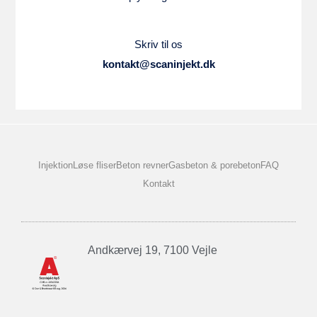
Skriv til os
kontakt@scaninjekt.dk
Injektion
Løse fliser
Beton revner
Gasbeton & porebeton
FAQ
Kontakt
Andkærvej 19, 7100 Vejle