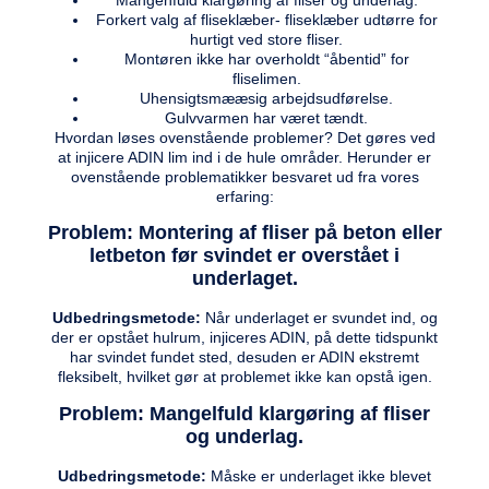
Forkert valg af fliseklæber- fliseklæber udtørre for
hurtigt ved store fliser.
Montøren ikke har overholdt “åbentid” for
fliselimen.
Uhensigtsmææsig arbejdsudførelse.
Gulvvarmen har været tændt.
Hvordan løses ovenstående problemer? Det gøres ved
at injicere ADIN lim ind i de hule områder. Herunder er
ovenstående problematikker besvaret ud fra vores
erfaring:
Problem: Montering af fliser på beton eller
letbeton før svindet er overstået i
underlaget.
Udbedringsmetode:
Når underlaget er svundet ind, og
der er opstået hulrum, injiceres ADIN, på dette tidspunkt
har svindet fundet sted, desuden er ADIN ekstremt
fleksibelt, hvilket gør at problemet ikke kan opstå igen.
Problem: Mangelfuld klargøring af fliser
og underlag.
Udbedringsmetode:
Måske er underlaget ikke blevet