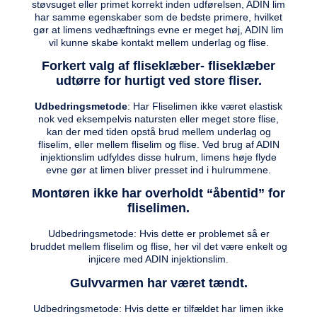
støvsuget eller primet korrekt inden udførelsen, ADIN lim
har samme egenskaber som de bedste primere, hvilket
gør at limens vedhæftnings evne er meget høj, ADIN lim
vil kunne skabe kontakt mellem underlag og flise.
Forkert valg af fliseklæber- fliseklæber
udtørre for hurtigt ved store fliser.
Udbedringsmetode
: Har Fliselimen ikke været elastisk
nok ved eksempelvis natursten eller meget store flise,
kan der med tiden opstå brud mellem underlag og
fliselim, eller mellem fliselim og flise. Ved brug af ADIN
injektionslim udfyldes disse hulrum, limens høje flyde
evne gør at limen bliver presset ind i hulrummene.
Montøren ikke har overholdt “åbentid” for
fliselimen.
Udbedringsmetode: Hvis dette er problemet så er
bruddet mellem fliselim og flise, her vil det være enkelt og
injicere med ADIN injektionslim.
Gulvvarmen har været tændt.
Udbedringsmetode: Hvis dette er tilfældet har limen ikke